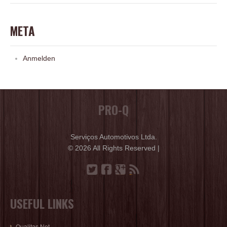
META
Anmelden
PRO-Q
Serviços Automotivos Ltda.
© 2026 All Rights Reserved |
USEFUL LINKS
Qualitas Net