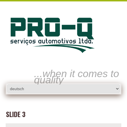
...when it comes to
quality
SLIDE 3