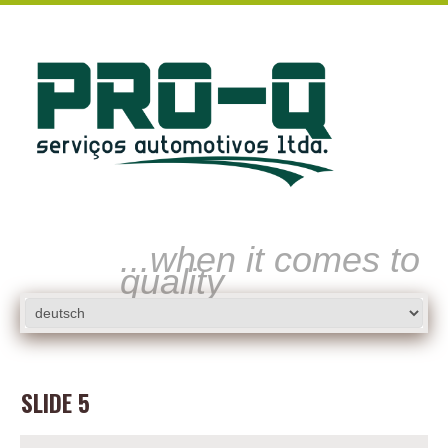
...when it comes to
quality
SLIDE 5